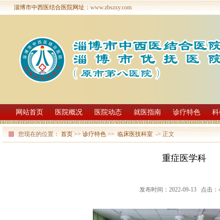
淄博市中西医结合医院网址
：www.zbszxy.com
网站首页
医院概况
医院动态
就医指南
诊疗特色
科
您现在的位置：
首页
>>
诊疗特色
>>
临床医技科室
-> 正文
重症医学科
发布时间：2022-09-13 点击：4