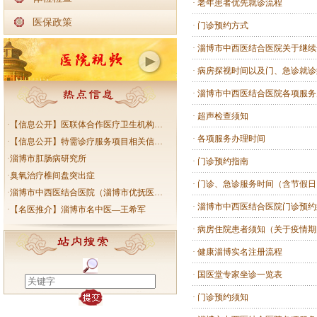
·
老年患者优先就诊流程
医保政策
·
门诊预约方式
·
淄博市中西医结合医院关于继续
·
病房探视时间以及门、急诊就诊
·
淄博市中西医结合医院各项服务
·
超声检查须知
·
【信息公开】医联体合作医疗卫生机构…
·
各项服务办理时间
·
【信息公开】特需诊疗服务项目相关信…
·
淄博市肛肠病研究所
·
门诊预约指南
·
臭氧治疗椎间盘突出症
·
门诊、急诊服务时间（含节假日
·
淄博市中西医结合医院（淄博市优抚医…
·
淄博市中西医结合医院门诊预约
·
【名医推介】淄博市名中医—王希军
·
病房住院患者须知（关于疫情期
·
健康淄博实名注册流程
·
国医堂专家坐诊一览表
·
门诊预约须知