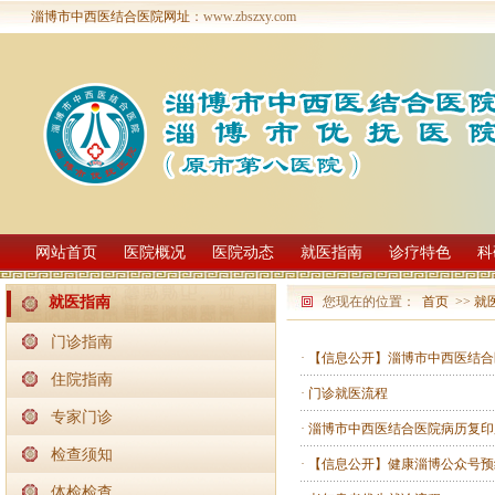
淄博市中西医结合医院网址
：www.zbszxy.com
网站首页
医院概况
医院动态
就医指南
诊疗特色
科
您现在的位置：
首页
>>
就
就医指南
门诊指南
·
【信息公开】淄博市中西医结合
住院指南
·
门诊就医流程
专家门诊
·
淄博市中西医结合医院病历复印
检查须知
·
【信息公开】健康淄博公众号预
体检检查