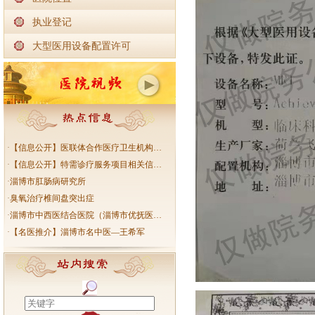
执业登记
大型医用设备配置许可
·
【信息公开】医联体合作医疗卫生机构…
·
【信息公开】特需诊疗服务项目相关信…
·
淄博市肛肠病研究所
·
臭氧治疗椎间盘突出症
·
淄博市中西医结合医院（淄博市优抚医…
·
【名医推介】淄博市名中医—王希军