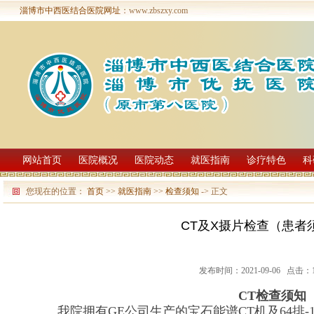
淄博市中西医结合医院网址
：www.zbszxy.com
网站首页
医院概况
医院动态
就医指南
诊疗特色
科
您现在的位置：
首页
>>
就医指南
>>
检查须知
-> 正文
CT及X摄片检查（患者
发布时间：2021-09-06 点击：1
CT检查须知
我院拥有
GE公司生产的宝石能谱CT机及64排-