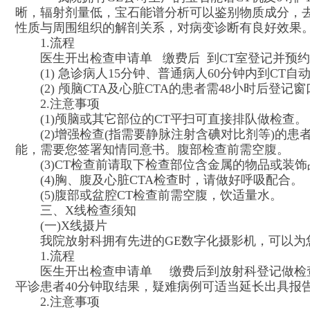
晰，辐射剂量低，宝石能谱分析可以鉴别物质成分，
性质与周围组织的解剖关系，对病变诊断有良好效果
1.流程
医生开出检查申请单
缴费后
到CT室登记并预
(1) 急诊病人15分钟、普通病人60分钟内到CT
(2) 颅脑CTA及心脏CTA的患者需48小时后
2.注意事项
(1)颅脑或其它部位的CT平扫可直接排队做检查。
(2)增强检查(指需要静脉注射含碘对比剂等)的
能，需要您签署知情同意书。腹部检查前需空腹。
(3)CT检查前请取下检查部位含金属的物品或装
(4)胸、腹及心脏CTA检查时，请做好呼吸配合。
(5)腹部或盆腔CT检查前需空腹，饮适量水。
三、
X线检查须知
(一)X线摄片
我院放射科拥有先进的
GE数字化摄影机，可以为
1.流程
医生开出检查申请单
缴费后
到放射科登记做检
平诊患者40分钟取结果，疑难病例可适当延长出具
2.注意事项