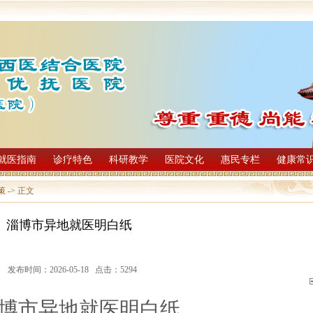
就医指南
诊疗特色
科研教学
医院文化
惠民专栏
健康常
策
-> 正文
淄博市异地就医明白纸
发布时间：2026-05-18 点击：5294
博市异地就医明白纸