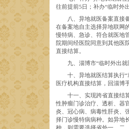
往前提前
5
日
；
补办
“
临时外
八、
异地就医备案直接
在备案地自主选择异地联网
慢特病、急诊、符合就医地
院期间经医院同意到其他医
直接结算。
九、淄博市
“临时外出就
十、异地就医结算执行
医疗机构直接结算，回淄博
十一、实现
跨省
直接
结
性肿瘤门诊治疗、透析、器
炎、冠心病、病毒性肝炎、
择门诊慢特病病种。如
异地
种
，则
需
要
选择省外一、二