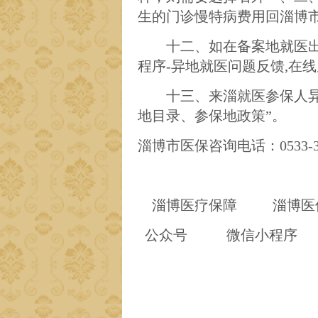
生的门诊慢特病费用
回
淄博
十二、如在备案地就医
程序-异地就医问题反馈,在
十三、
来淄就医参保人
地目录、参保地政策”
。
淄博市医保咨询电话：
0533-
淄博医疗保障
淄博医
1
公众号
微信小程序