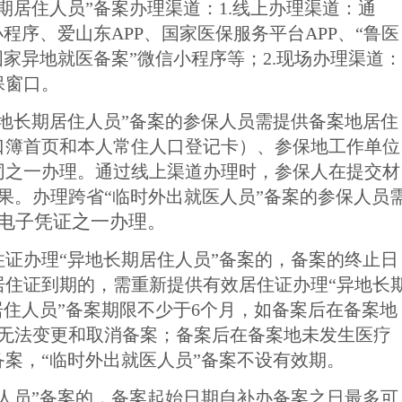
期居住人员
”备案
办理渠道：
1.线上办理渠道：
通
程序、爱山东APP、国家医保服务平台APP、“鲁医
国家异地就医备案”微信小程序等；2.现场办理渠道：
保窗口。
异地长期居住人员”备案的参保人员需提供备案地居住
口簿首页和本人常住人口登记卡）、参保地工作单位
同之一办理
。通过线上渠道办理时，参保人在提交材
果。
办理跨省
“临时外出就医人员”备案的参保人员
电子凭证之一办理。
住证办理
“
异地长期居住
人员
”备案的，备案的终止日
居住证到期的，需重新提供有效居住证办理“
异地长
居住
人员
”备案期限不少于
6个月，如备案后
在备案地
内无法变更和取消备案；备案后
在备案地未发生医疗
备案，
“
临时外出就医人员
”
备案不设有效期。
人员
”
备案的，备案起始日期自补办备案之日最多可