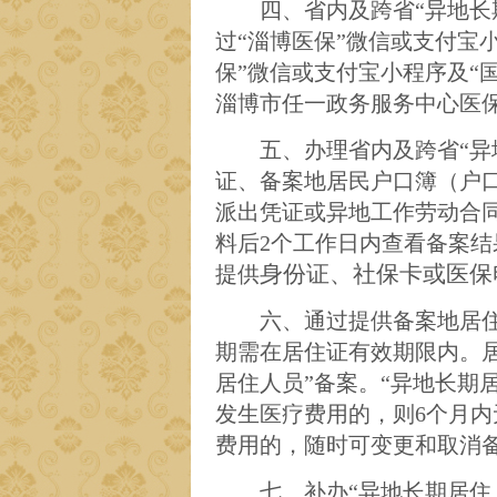
四、省内及跨省
“
异地长
过
“淄博医保”微信或支付宝小
保”微信或支付宝小程序及“
淄博市任一政务服务中心医
五、
办理省内及跨省
“
证、备案地居民户口簿
（户
派出凭证或异地工作劳动合
料后
2个工作日内查看备案结
身份证、社保卡或医保
提供
六、通过提供备案地居
期需在居住证有效期限内。
居住人员
”备案。“
异地长期
发生医疗费用的，则
6个月
费用的，随时可
变更和取消
七、
补办
“
异地长期居住