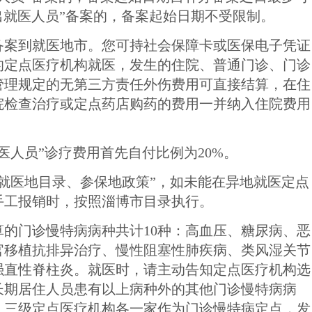
出就医
人员
”
备案的，备案起始日期不受限制。
备案到就医地市。您可持社会保障卡或医保电子凭证
的定点医疗机构就医，发生的住院、普通门诊、门诊
管理规定的无第三方责任外伤费用可直接结算，在住
院检查治疗或定点药店购药的费用一并纳入住院费用
医人员”诊疗费用首先自付比例为20%。
“就医地目录、参保地政策”，如未能在异地就医定点
手工报销时，按照淄博市目录执行。
算
的门诊慢特病病种共计
10种：
高血压、糖尿病
、
恶
官移植抗排异治疗、慢性阻塞性肺疾病、类风湿关节
强直性脊柱炎。就医时，请主动告知定点医疗机构选
长期居住
人员
患有以上病种外的
其他
门诊慢特病病
、三级
定点医疗机构
各一家作为门诊慢特病定点，
发