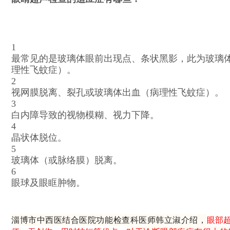
1
最常见的是玻璃体眼前出现点、条状黑影，此为玻璃
理性飞蚊症）。
2
视网膜脱离、裂孔或玻璃体出血（病理性飞蚊症）。
3
白内障导致的视物模糊、视力下降。
4
晶状体脱位。
5
玻璃体（或脉络膜）脱离。
6
眼球及眼眶肿物。
淄博市中西医结合医院功能检查科医师韩立淑介绍，
眼部