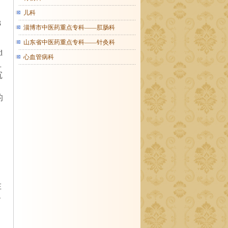
儿科
3
淄博市中医药重点专科——肛肠科
山东省中医药重点专科——针灸科
d
心血管病科
血
沉
的
在
各