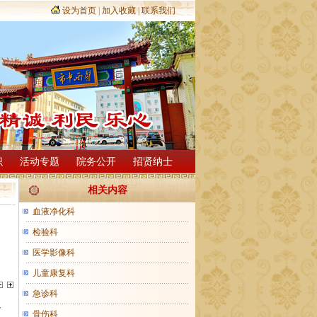
设为首页
|
加入收藏
|
联系我们
识
活动专题
院务公开
招贤纳士
相关内容
血液净化科
检验科
医学影像科
儿童康复科
急诊科
一
骨伤科