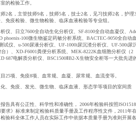
科室的检验工作。
师2名，主管技师9名，技师5名，技士2名，见习技师2名，护理
验、免疫检验、微生物检验、临床血液检验等专业组。
仪、日立7600全自动生化分析仪、SF-8100全自动血凝仪、Ad
D phoenix-100微生物鉴定药敏分析系统、BACTEC-9050全自动
试仪、u-500尿液分析仪、UF-1000i尿沉渣分析仪、UF-500i尿
2台）、XD-F6001粪便分析系统、MEK-8222K血细胞分析仪（2
D 687电解质分析仪、BSC1500ⅡB2-X生物安全柜等一大批先进
目25项、免疫8项、血常规、血凝、尿常规、血流变等。
生化、免疫、发光、微生物、临床血液、形态学等项目的室间质
具有公正性、科学性和准确性， 2006年检验科按照ISO1518
专用要求》标准来制定检验科质量手册及工作程序性文件，2011年
。检验科全体工作人员在实际工作中依据本质量手册为准则开展