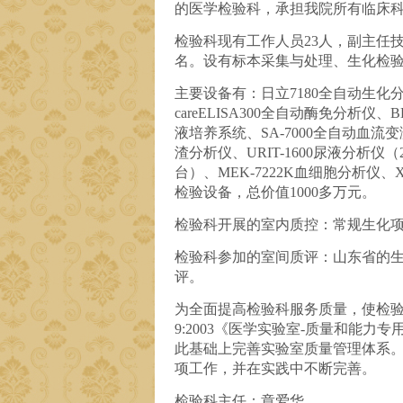
的医学检验科，承担我院所有临床
检验科现有工作人员23人，副主任技
名。设有标本采集与处理、生化检
主要设备有：日立7180全自动生化分析
careELISA300全自动酶免分析仪、B
液培养系统、SA-7000全自动血流变测
渣分析仪、URIT-1600尿液分析仪（
台）、MEK-7222K血细胞分析仪、X
检验设备，总价值1000多万元。
检验科开展的室内质控：常规生化项
检验科参加的室间质评：山东省的
评。
为全面提高检验科服务质量，使检验报告
9:2003《医学实验室-质量和能力
此基础上完善实验室质量管理体系
项工作，并在实践中不断完善。
检验科主任：章爱华