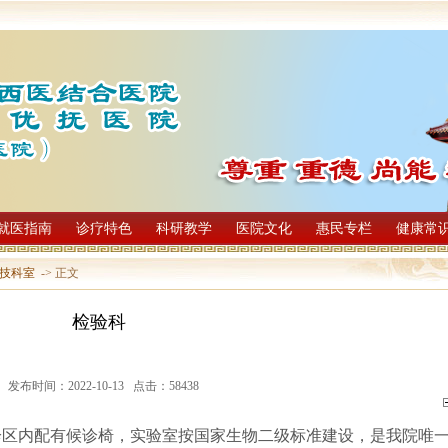
就医指南
诊疗特色
科研教学
医院文化
惠民专栏
健康常
技科室
-> 正文
检验科
发布时间：2022-10-13 点击：58438
候诊区内配有候诊椅，实验室按国家生物二级标准建设，是我院唯