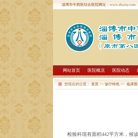
淄博市中西医结合医院网址
：www.zbszxy.com
网站首页
医院概况
医院动态
您现在的位置：
首页
>>
诊疗特色
>>
临床医
检验科现有面积442平方米，