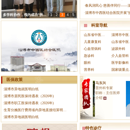
·
春风润民心 慈善伴同行——
·
淄博市中西医结合医院开展“
多学科协作，颅内成功“拆弹”创生命奇迹 ！
1
2
3
4
5
春暖花开 岁享生活 | 淄博市中西医结合医院工会组织“弘扬雷锋精神·赋能‘劳动淄博’建设”主题系列活动
【中医生活化】当“药香”邂逅“书香”，一起探寻生活中的中医药神奇密码
【锦旗故事】神志病科（睡眠医学科）：助更年期患者摆脱失眠困扰 收获锦旗赞誉
【杏林驿站】健康义诊进校园，把关怀与健康送到师生身边
科室导航
山东省中医药重点专科——针灸科
淄博市中医
儿童康复科
山东省中医
心血管病科
泌尿外科
急诊科
介入血管科
眼科
医学影像科
营养科
国家级重点专科培
医保政策
于慧杰
马东兴
中医博士
普外科专家
·
淄博市异地就医明白纸
职称：副主任医
职称：主任医师
·
淄博市居民医保待遇表（2026年)
师
介绍
介绍
·
淄博市职工医保待遇表（2026年)
·
生育分娩医疗费用省内异地直接结算明…
·
淄博市异地就医明白纸
特色诊疗