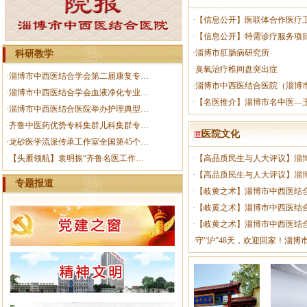
·
【信息公开】医联体合作医疗
·
【信息公开】特需诊疗服务项
·
淄博市肛肠病研究所
科研教学
·
臭氧治疗椎间盘突出症
·
淄博市中西医结合学会第二届康复专…
·
淄博市中西医结合医院（淄博
·
淄博市中西医结合学会血液净化专业…
·
【名医推介】淄博市名中医—
·
淄博市中西医结合医院举办护理典型…
·
齐鲁中医药优势专科集群儿科集群专…
医院文化
·
龙砂医学流派传承工作室全国第45个…
·
【头雁领航】袁明振“齐鲁名医工作…
·
【高品质民生与人大评议】淄
·
【高品质民生与人大评议】淄
专题报道
·
【岐黄之术】淄博市中西医结
·
【岐黄之术】淄博市中西医结
·
【岐黄之术】淄博市中西医结
·
守“沪”48天，欢迎回家！淄