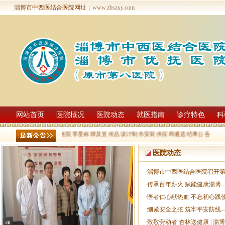
淄博市中西医结合医院网址
：www.zbszxy.com
网站首页
医院概况
医院动态
就医指南
诊疗特色
科
淄博市中西医结合医院零星标牌及宣传品设计制作安装供应商遴选结果公告
医院动态
·
淄博市中西医结合医院召开第
·
传承百年薪火 赋能健康淄博—
·
医者仁心献热血 不忘初心践
·
绷紧安全之弦 筑牢平安防线
·
致敬劳动者 杏林送健康 | 